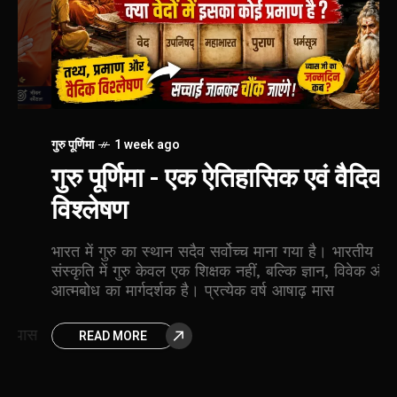
गुरु पूर्णिमा
1 week ago
शंक
गुरु पूर्णिमा - एक ऐतिहासिक एवं वैदिक
म
विश्लेषण
इ
भारत में गुरु का स्थान सदैव सर्वोच्च माना गया है। भारतीय
आज
संस्कृति में गुरु केवल एक शिक्षक नहीं, बल्कि ज्ञान, विवेक और
सा
आत्मबोध का मार्गदर्शक है। प्रत्येक वर्ष आषाढ़ मास
इनम
स
READ MORE