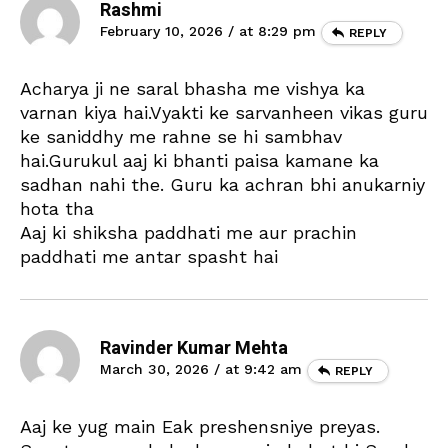
Rashmi
February 10, 2026 / at 8:29 pm
REPLY
Acharya ji ne saral bhasha me vishya ka
varnan kiya hai.Vyakti ke sarvanheen vikas guru
ke saniddhy me rahne se hi sambhav
hai.Gurukul aaj ki bhanti paisa kamane ka
sadhan nahi the. Guru ka achran bhi anukarniy
hota tha
Aaj ki shiksha paddhati me aur prachin
paddhati me antar spasht hai
Ravinder Kumar Mehta
March 30, 2026 / at 9:42 am
REPLY
Aaj ke yug main Eak preshensniye preyas.