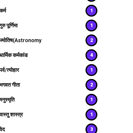
कर्म
1
गुरु पूर्णिमा
1
ज्योतिष(Astronomy
2
धार्मिक कर्मकांड
4
पर्व/त्योहार
1
भगवत गीता
2
मनुस्मृति
1
वास्तु शास्त्र
1
वेद
3