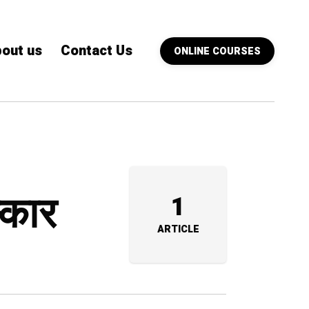
out us
Contact Us
ONLINE COURSES
्कार
1
ARTICLE