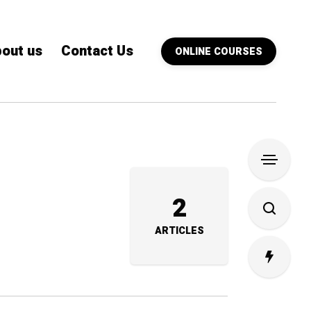
out us
Contact Us
ONLINE COURSES
2
ARTICLES