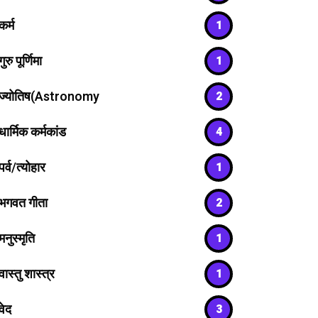
कर्म
1
गुरु पूर्णिमा
1
ज्योतिष(Astronomy
2
धार्मिक कर्मकांड
4
पर्व/त्योहार
1
भगवत गीता
2
मनुस्मृति
1
वास्तु शास्त्र
1
वेद
3